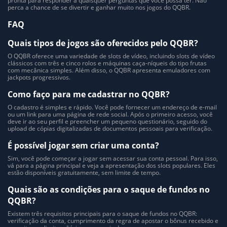
pronta para responder a quaisquer perguntas que você possa ter. Não
perca a chance de se divertir e ganhar muito nos jogos do QQBR.
FAQ
Quais tipos de jogos são oferecidos pelo QQBR?
O QQBR oferece uma variedade de slots de vídeo, incluindo slots de vídeo
clássicos com três e cinco rolos e máquinas caça-níqueis do tipo frutas
com mecânica simples. Além disso, o QQBR apresenta emuladores com
jackpots progressivos.
Como faço para me cadastrar no QQBR?
O cadastro é simples e rápido. Você pode fornecer um endereço de e-mail
ou um link para uma página de rede social. Após o primeiro acesso, você
deve ir ao seu perfil e preencher um pequeno questionário, seguido do
upload de cópias digitalizadas de documentos pessoais para verificação.
É possível jogar sem criar uma conta?
Sim, você pode começar a jogar sem acessar sua conta pessoal. Para isso,
vá para a página principal e veja a apresentação dos slots populares. Eles
estão disponíveis gratuitamente, sem limite de tempo.
Quais são as condições para o saque de fundos no
QQBR?
Existem três requisitos principais para o saque de fundos no QQBR:
verificação da conta, cumprimento da regra de apostar o bônus recebido e