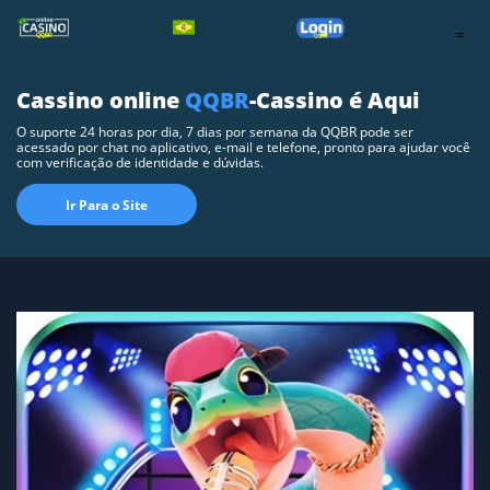
=
Cassino online
QQBR
-Cassino é Aqui
O suporte 24 horas por dia, 7 dias por semana da QQBR pode ser
acessado por chat no aplicativo, e-mail e telefone, pronto para ajudar você
com verificação de identidade e dúvidas.
Ir Para o Site