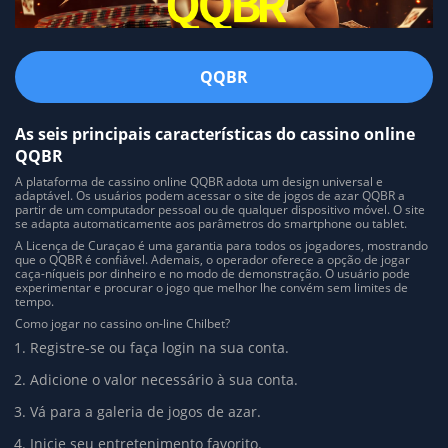
QQBR
As seis principais características do cassino online
QQBR
A plataforma de cassino online QQBR adota um design universal e
adaptável. Os usuários podem acessar o site de jogos de azar QQBR a
partir de um computador pessoal ou de qualquer dispositivo móvel. O site
se adapta automaticamente aos parâmetros do smartphone ou tablet.
A Licença de Curaçao é uma garantia para todos os jogadores, mostrando
que o QQBR é confiável. Ademais, o operador oferece a opção de jogar
caça-níqueis por dinheiro e no modo de demonstração. O usuário pode
experimentar e procurar o jogo que melhor lhe convém sem limites de
tempo.
Como jogar no cassino on-line Chilbet?
Registre-se ou faça login na sua conta.
Adicione o valor necessário à sua conta.
Vá para a galeria de jogos de azar.
Inicie seu entretenimento favorito.