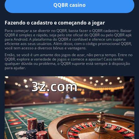
QQBR casino
Fazendo o cadastro e começando a jogar
Para começar a se divertir no QQBR, basta fazer o QQBR cadastro. Baixar
QQBR é simples e rápido, seja pelo site oficial do QQBR ou pelo QQBR apk
para Android. A plataforma do QQBR é confiável e oferece um suporte
eficiente aos seus usuários. Além disso, com o código promocional QQBR,
você tem acesso a diversos bônus e vantagens.
Então, se você é um amante dos jogos de azar, não perca tempo. Entre no
QQBR, explore a variedade de jogos e comece a apostar! Caso tenha
qualquer dúvida ou problema, o QQBR suporte está sempre à disposição
para ajudar.