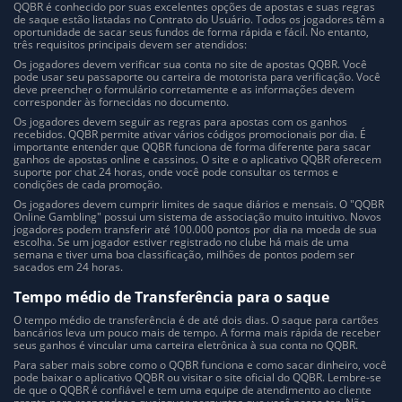
QQBR é conhecido por suas excelentes opções de apostas e suas regras
de saque estão listadas no Contrato do Usuário. Todos os jogadores têm a
oportunidade de sacar seus fundos de forma rápida e fácil. No entanto,
três requisitos principais devem ser atendidos:
Os jogadores devem verificar sua conta no site de apostas QQBR. Você
pode usar seu passaporte ou carteira de motorista para verificação. Você
deve preencher o formulário corretamente e as informações devem
corresponder às fornecidas no documento.
Os jogadores devem seguir as regras para apostas com os ganhos
recebidos. QQBR permite ativar vários códigos promocionais por dia. É
importante entender que QQBR funciona de forma diferente para sacar
ganhos de apostas online e cassinos. O site e o aplicativo QQBR oferecem
suporte por chat 24 horas, onde você pode consultar os termos e
condições de cada promoção.
Os jogadores devem cumprir limites de saque diários e mensais. O "QQBR
Online Gambling" possui um sistema de associação muito intuitivo. Novos
jogadores podem transferir até 100.000 pontos por dia na moeda de sua
escolha. Se um jogador estiver registrado no clube há mais de uma
semana e tiver uma boa classificação, milhões de pontos podem ser
sacados em 24 horas.
Tempo médio de Transferência para o saque
O tempo médio de transferência é de até dois dias. O saque para cartões
bancários leva um pouco mais de tempo. A forma mais rápida de receber
seus ganhos é vincular uma carteira eletrônica à sua conta no QQBR.
Para saber mais sobre como o QQBR funciona e como sacar dinheiro, você
pode baixar o aplicativo QQBR ou visitar o site oficial do QQBR. Lembre-se
de que o QQBR é confiável e tem uma equipe de atendimento ao cliente