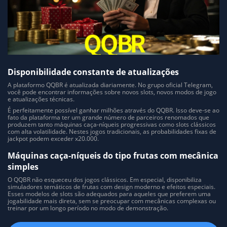
Disponibilidade constante de atualizações
A plataformo QQBR é atualizada diariamente. No grupo oficial Telegram,
você pode encontrar informações sobre novos slots, novos modos de jogo
e atualizações técnicas.
É perfeitamente possível ganhar milhões através do QQBR. Isso deve-se ao
fato da plataforma ter um grande número de parceiros renomados que
produzem tanto máquinas caça-níqueis progressivas como slots clássicos
com alta volatilidade. Nestes jogos tradicionais, as probabilidades fixas de
jackpot podem exceder x20.000.
Máquinas caça-níqueis do tipo frutas com mecânica
simples
O QQBR não esqueceu dos jogos clássicos. Em especial, disponibiliza
simuladores temáticos de frutas com design moderno e efeitos especiais.
Esses modelos de slots são adequados para aqueles que preferem uma
jogabilidade mais direta, sem se preocupar com mecânicas complexas ou
treinar por um longo período no modo de demonstração.