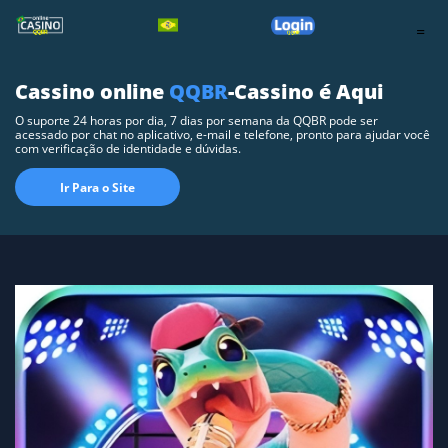
=
Cassino online
QQBR
-Cassino é Aqui
O suporte 24 horas por dia, 7 dias por semana da QQBR pode ser
acessado por chat no aplicativo, e-mail e telefone, pronto para ajudar você
com verificação de identidade e dúvidas.
Ir Para o Site