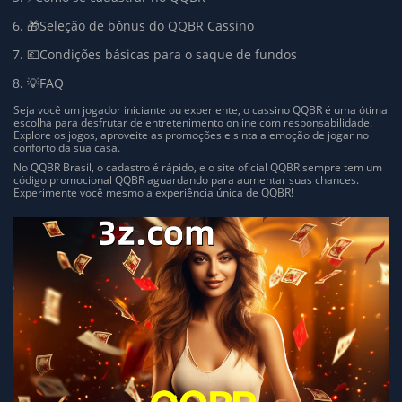
🎁Seleção de bônus do QQBR Cassino
💶Condições básicas para o saque de fundos
💡FAQ
Seja você um jogador iniciante ou experiente, o cassino QQBR é uma ótima
escolha para desfrutar de entretenimento online com responsabilidade.
Explore os jogos, aproveite as promoções e sinta a emoção de jogar no
conforto da sua casa.
No QQBR Brasil, o cadastro é rápido, e o site oficial
QQBR
sempre tem um
código promocional QQBR aguardando para aumentar suas chances.
Experimente você mesmo a experiência única de QQBR!