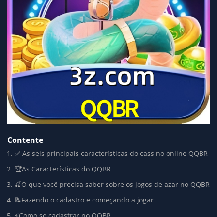
Contente
✅ As seis principais características do cassino online QQBR
🏆As Características do QQBR
🍒O que você precisa saber sobre os jogos de azar no QQBR
📝Fazendo o cadastro e começando a jogar
⚡Como se cadastrar no QQBR